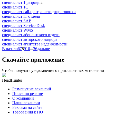
специалист 1 разряда
2
специалист 1С
специалист call-центра исходящие звонки
специалист IT-отдела
специалист SAP
специалист Service Desk
специалист WMS
специалист абонентского отдела
специалист авторского надзора
специалист агентства недвижимости
В начало
6
7
8
9
10
...
36
дальше
Скачайте приложение
Чтобы получать уведомления о приглашениях мгновенно
HeadHunter
Размещение вакансий
Поиск по резюме
О компании
Наши вакансии
Реклама на сайте
Требования к ПО