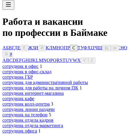
Работа и вакансии
по профессии в Баймаке
А
Б
В
Г
Д
Е
Ж
З
И
К
Л
М
Н
О
П
Р
Т
У
Ф
Х
Ц
Ч
Ш
Э
Ю
Ё
Й
С
Щ
Ы
#
Я
A
B
C
D
E
F
G
H
I
J
K
L
M
N
O
P
Q
R
S
T
U
V
W
X
Y
Z
сотрудник в офис
1
сотрудник в офис-склад
сотрудник ГБР
сотрудник для административной работы
сотрудник для работы на личном ПК
1
сотрудник интернет-магазина
сотрудник кафе
сотрудник колл-центра
3
сотрудник линии раздачи
сотрудник на телефон
5
сотрудник отдела кадров
сотрудник отдела маркетинга
сотрудник офиса
1