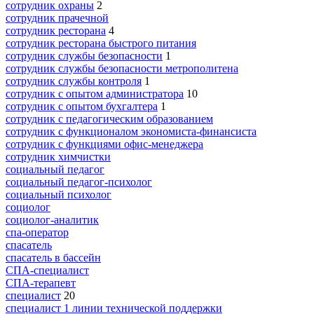
сотрудник охраны
2
сотрудник прачечной
сотрудник ресторана
4
сотрудник ресторана быстрого питания
сотрудник службы безопасности
1
сотрудник службы безопасности метрополитена
сотрудник службы контроля
1
сотрудник с опытом администратора
10
сотрудник с опытом бухгалтера
1
сотрудник с педагогическим образованием
сотрудник с функционалом экономиста-финансиста
сотрудник с функциями офис-менеджера
сотрудник химчистки
социальный педагог
социальный педагог-психолог
социальный психолог
социолог
социолог-аналитик
спа-оператор
спасатель
спасатель в бассейн
СПА-специалист
СПА-терапевт
специалист
20
специалист 1 линии технической поддержки