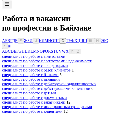
Работа и вакансии
по профессии в Баймаке
А
Б
В
Г
Д
Е
Ж
З
И
К
Л
М
Н
О
П
Р
Т
У
Ф
Х
Ц
Ч
Ш
Э
Ю
Ё
Й
С
Щ
Ы
#
Я
A
B
C
D
E
F
G
H
I
J
K
L
M
N
O
P
Q
R
S
T
U
V
W
X
Y
Z
специалист по работе с агентствами
специалист по работе с агентствами недвижимости
специалист по работе с арендаторами
специалист по работе с базой клиентов
1
специалист по работе с банками
5
специалист по работе с данными
специалист по работе с дебиторской задолженностью
специалист по работе с действующими клиентами
6
специалист по работе с детьми
специалист по работе с документами
специалист по работе с заказчиками
12
специалист по работе с иностранными гражданами
специалист по работе с клиентами
12