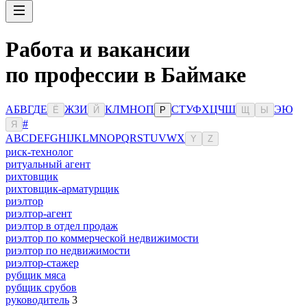
Работа и вакансии
по профессии в Баймаке
А
Б
В
Г
Д
Е
Ж
З
И
К
Л
М
Н
О
П
С
Т
У
Ф
Х
Ц
Ч
Ш
Э
Ю
Ё
Й
Р
Щ
Ы
#
Я
A
B
C
D
E
F
G
H
I
J
K
L
M
N
O
P
Q
R
S
T
U
V
W
X
Y
Z
риск-технолог
ритуальный агент
рихтовщик
рихтовщик-арматурщик
риэлтор
риэлтор-агент
риэлтор в отдел продаж
риэлтор по коммерческой недвижимости
риэлтор по недвижимости
риэлтор-стажер
рубщик мяса
рубщик срубов
руководитель
3