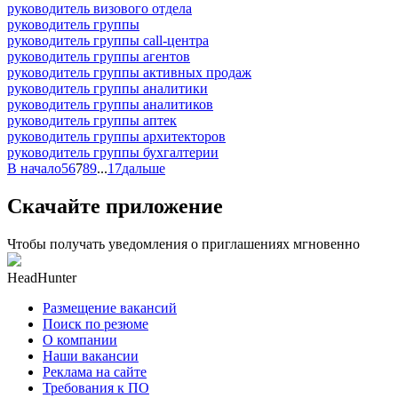
руководитель визового отдела
руководитель группы
руководитель группы call-центра
руководитель группы агентов
руководитель группы активных продаж
руководитель группы аналитики
руководитель группы аналитиков
руководитель группы аптек
руководитель группы архитекторов
руководитель группы бухгалтерии
В начало
5
6
7
8
9
...
17
дальше
Скачайте приложение
Чтобы получать уведомления о приглашениях мгновенно
HeadHunter
Размещение вакансий
Поиск по резюме
О компании
Наши вакансии
Реклама на сайте
Требования к ПО