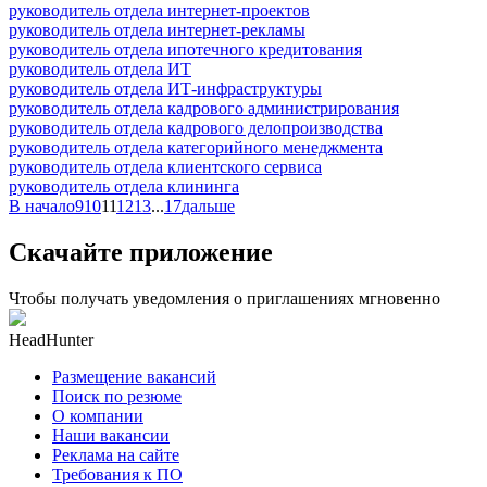
руководитель отдела интернет-проектов
руководитель отдела интернет-рекламы
руководитель отдела ипотечного кредитования
руководитель отдела ИТ
руководитель отдела ИТ-инфраструктуры
руководитель отдела кадрового администрирования
руководитель отдела кадрового делопроизводства
руководитель отдела категорийного менеджмента
руководитель отдела клиентского сервиса
руководитель отдела клининга
В начало
9
10
11
12
13
...
17
дальше
Скачайте приложение
Чтобы получать уведомления о приглашениях мгновенно
HeadHunter
Размещение вакансий
Поиск по резюме
О компании
Наши вакансии
Реклама на сайте
Требования к ПО