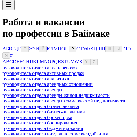
Работа и вакансии
по профессии в Баймаке
А
Б
В
Г
Д
Е
Ж
З
И
К
Л
М
Н
О
П
С
Т
У
Ф
Х
Ц
Ч
Ш
Э
Ю
Ё
Й
Р
Щ
Ы
#
Я
A
B
C
D
E
F
G
H
I
J
K
L
M
N
O
P
Q
R
S
T
U
V
W
X
Y
Z
руководитель отдела авиаперевозок
руководитель отдела активных продаж
руководитель отдела аналитики
руководитель отдела арендных отношений
руководитель отдела аренды
руководитель отдела аренды жилой недвижимости
руководитель отдела аренды коммерческой недвижимости
руководитель отдела бизнес-анализа
руководитель отдела бизнес-аналитики
руководитель отдела брокериджа
руководитель отдела бронирования
руководитель отдела бюджетирования
руководитель отдела визуального мерчендайзинга