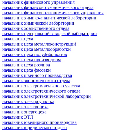
начальник финансового управления
начальник финансово-экономического отдела
начальник финансово-экономического управления
начальник химико-аналитической лаборатории
начальник химической лаборатории
начальник хозяйственного отдела
начальник центральной заводской лаборатории
начальник цеха
начальник цеха металлоконструкций
начальник цеха металлообработки
начальник цеха полуфабрикатов
начальник цеха производства
начальник цеха розлива
начальник цеха фасовки
начальник швейного производства
начальник экономического отдела
начальник электромонтажного участка
начальник электротехнического отдела
начальник электротехнической лаборатории
начальник электроучастка
начальник электроцеха
начальник энергоцеха
начальник ЭТЛ
начальник ювелирного производства
начальник юридического отдела