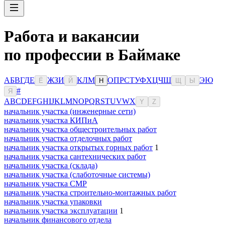
Работа и вакансии
по профессии в Баймаке
А
Б
В
Г
Д
Е
Ж
З
И
К
Л
М
О
П
Р
С
Т
У
Ф
Х
Ц
Ч
Ш
Э
Ю
Ё
Й
Н
Щ
Ы
#
Я
A
B
C
D
E
F
G
H
I
J
K
L
M
N
O
P
Q
R
S
T
U
V
W
X
Y
Z
начальник участка (инженерные сети)
начальник участка КИПиА
начальник участка общестроительных работ
начальник участка отделочных работ
начальник участка открытых горных работ
1
начальник участка сантехнических работ
начальник участка (склада)
начальник участка (слаботочные системы)
начальник участка СМР
начальник участка строительно-монтажных работ
начальник участка упаковки
начальник участка эксплуатации
1
начальник финансового отдела