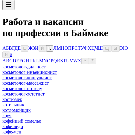
Работа и вакансии
по профессии в Баймаке
А
Б
В
Г
Д
Е
Ж
З
И
Л
М
Н
О
П
Р
С
Т
У
Ф
Х
Ц
Ч
Ш
Э
Ю
Ё
Й
К
Щ
Ы
#
Я
A
B
C
D
E
F
G
H
I
J
K
L
M
N
O
P
Q
R
S
T
U
V
W
X
Y
Z
косметолог-диагност
косметолог-инъекционист
косметолог-консультант
косметолог-массажист
косметолог по телу
косметолог-эстетист
костюмер
котельщик
котломойщик
коуч
кофейный сомелье
кофе-леди
кофе-мен