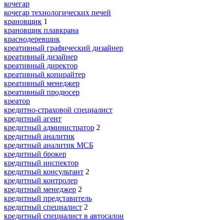
кочегар
кочегар технологических печей
крановщик
1
крановщик плавкрана
краснодеревщик
креативный графический дизайнер
креативный дизайнер
креативный директор
креативный копирайтер
креативный менеджер
креативный продюсер
креатор
кредитно-страховой специалист
кредитный агент
кредитный администратор
2
кредитный аналитик
кредитный аналитик МСБ
кредитный брокер
кредитный инспектор
кредитный консультант
2
кредитный контролер
кредитный менеджер
2
кредитный представитель
кредитный специалист
2
кредитный специалист в автосалон