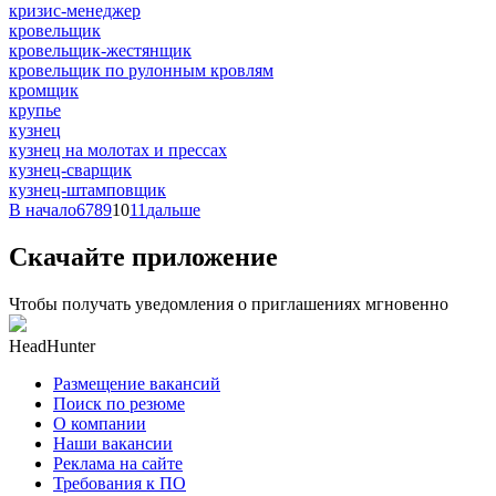
кризис-менеджер
кровельщик
кровельщик-жестянщик
кровельщик по рулонным кровлям
кромщик
крупье
кузнец
кузнец на молотах и прессах
кузнец-сварщик
кузнец-штамповщик
В начало
6
7
8
9
10
11
дальше
Скачайте приложение
Чтобы получать уведомления о приглашениях мгновенно
HeadHunter
Размещение вакансий
Поиск по резюме
О компании
Наши вакансии
Реклама на сайте
Требования к ПО