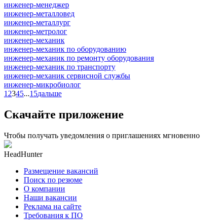
инженер-менеджер
инженер-металловед
инженер-металлург
инженер-метролог
инженер-механик
инженер-механик по оборудованию
инженер-механик по ремонту оборудования
инженер-механик по транспорту
инженер-механик сервисной службы
инженер-микробиолог
1
2
3
4
5
...
15
дальше
Скачайте приложение
Чтобы получать уведомления о приглашениях мгновенно
HeadHunter
Размещение вакансий
Поиск по резюме
О компании
Наши вакансии
Реклама на сайте
Требования к ПО