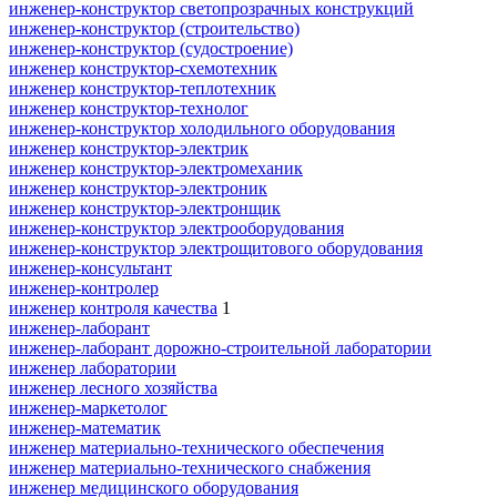
инженер-конструктор светопрозрачных конструкций
инженер-конструктор (строительство)
инженер-конструктор (судостроение)
инженер конструктор-схемотехник
инженер конструктор-теплотехник
инженер конструктор-технолог
инженер-конструктор холодильного оборудования
инженер конструктор-электрик
инженер конструктор-электромеханик
инженер конструктор-электроник
инженер конструктор-электронщик
инженер-конструктор электрооборудования
инженер-конструктор электрощитового оборудования
инженер-консультант
инженер-контролер
инженер контроля качества
1
инженер-лаборант
инженер-лаборант дорожно-строительной лаборатории
инженер лаборатории
инженер лесного хозяйства
инженер-маркетолог
инженер-математик
инженер материально-технического обеспечения
инженер материально-технического снабжения
инженер медицинского оборудования