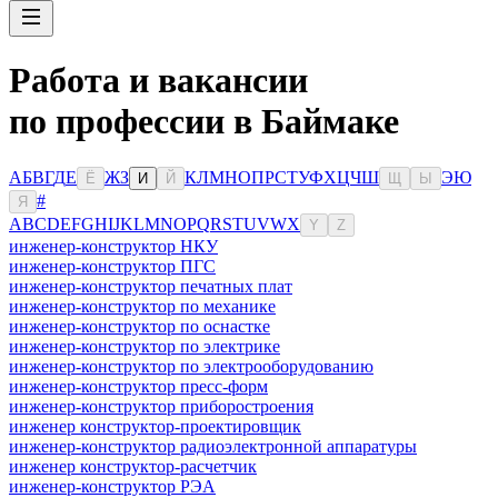
Работа и вакансии
по профессии в Баймаке
А
Б
В
Г
Д
Е
Ж
З
К
Л
М
Н
О
П
Р
С
Т
У
Ф
Х
Ц
Ч
Ш
Э
Ю
Ё
И
Й
Щ
Ы
#
Я
A
B
C
D
E
F
G
H
I
J
K
L
M
N
O
P
Q
R
S
T
U
V
W
X
Y
Z
инженер-конструктор НКУ
инженер-конструктор ПГС
инженер-конструктор печатных плат
инженер-конструктор по механике
инженер-конструктор по оснастке
инженер-конструктор по электрике
инженер-конструктор по электрооборудованию
инженер-конструктор пресс-форм
инженер-конструктор приборостроения
инженер конструктор-проектировщик
инженер-конструктор радиоэлектронной аппаратуры
инженер конструктор-расчетчик
инженер-конструктор РЭА