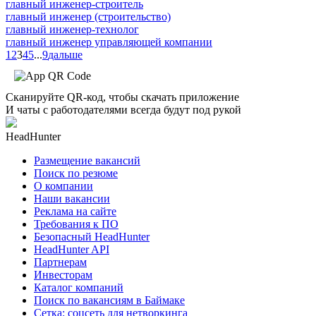
главный инженер-строитель
главный инженер (строительство)
главный инженер-технолог
главный инженер управляющей компании
1
2
3
4
5
...
9
дальше
Сканируйте QR-код, чтобы скачать приложение
И чаты с работодателями всегда будут под рукой
HeadHunter
Размещение вакансий
Поиск по резюме
О компании
Наши вакансии
Реклама на сайте
Требования к ПО
Безопасный HeadHunter
HeadHunter API
Партнерам
Инвесторам
Каталог компаний
Поиск по вакансиям в Баймаке
Сетка: соцсеть для нетворкинга