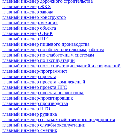
главный инженер дорожного строительства
главный инженер ЖКХ
главный инженер завода
главный инженер-конструктор
главный инженер-механик
главный инженер объекта
главный инженер ОВиК
главный инженер ПГС
главный инженер пищевого производства
главный инженер по общестроительным работам
главный инженер по слаботочным системам
главный инженер по эксплуатации
главный инженер по эксплуатации зданий и сооружений
главный инженер-программист
главный инженер проекта
главный инженер проекта комплексный
главный инженер проекта ПГС
главный инженер проекта по электрике
главный инженер-проектировщик
главный инженер производства
главный инженер ПТО
главный инженер рудника
главный инженер сельскохозяйственного предприятия
главный инженер службы эксплуатации
главный инженер-сметчик