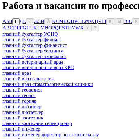
Работа и вакансии по професс
А
Б
В
Д
Е
Ж
З
И
К
Л
М
Н
О
П
Р
С
Т
У
Ф
Х
Ц
Ч
Ш
Э
Ю
Г
Ё
Й
Щ
Ы
Я
A
B
C
D
E
F
G
H
I
J
K
L
M
N
O
P
Q
R
S
T
U
V
W
X
Y
Z
главный бухгалтер УСНО
главный бухгалтер филиала
главный бухгалтер-финансист
главный бухгалтер холдинга
главный бухгалтер-экономист
главный ветеринарный врач
главный ветеринарный врач КРС
главный врач
главный врач санатория
главный врач стоматологической клиники
главный геодезист
главный геолог
главный горняк
главный дизайнер
главный диспетчер
главный зоотехник
главный зоотехник-селекционер
главный инженер
главный инженер директор по строительству