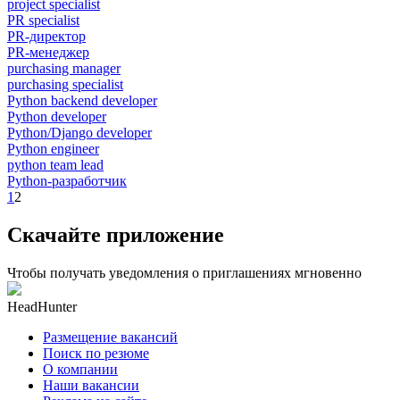
project specialist
PR specialist
PR-директор
PR-менеджер
purchasing manager
purchasing specialist
Python backend developer
Python developer
Python/Django developer
Python engineer
python team lead
Python-разработчик
1
2
Скачайте приложение
Чтобы получать уведомления о приглашениях мгновенно
HeadHunter
Размещение вакансий
Поиск по резюме
О компании
Наши вакансии