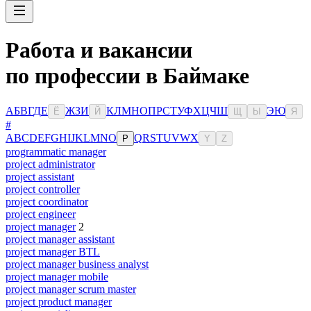
Работа и вакансии
по профессии в Баймаке
А
Б
В
Г
Д
Е
Ж
З
И
К
Л
М
Н
О
П
Р
С
Т
У
Ф
Х
Ц
Ч
Ш
Э
Ю
Ё
Й
Щ
Ы
Я
#
A
B
C
D
E
F
G
H
I
J
K
L
M
N
O
Q
R
S
T
U
V
W
X
P
Y
Z
programmatic manager
project administrator
project assistant
project controller
project coordinator
project engineer
project manager
2
project manager assistant
project manager BTL
project manager business analyst
project manager mobile
project manager scrum master
project product manager