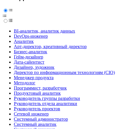
BI-аналитик, аналитик данных
DevOps-инженер
Аналитик
Арт-директор, креативный директор
Бизнес-аналитик
Гейм-дизайнер
Дата-сайентист
Дизайнер, художник
Директор по информационным технологиям (CIO)
Менеджер продукта
Методолог
Программист, разработчик
Продуктовый аналитик
Руководитель группы разработки
Руководитель отдела аналитики
Руководитель проектов
Сетевой инженер
Системный администратор
Системный аналитик