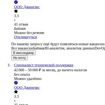
ООО
Джинезис
3.3
•
41
отзыв
Баймак
Можно без резюме
Откликнуться
По вашему запросу ещё будут появляться новые вакансии
Все вакансии
Баймак
BI-аналитик, аналитик данных
DevOp
В мессенджер
На почту
Специалист технической поддержки
42 000
–
50 000
₽
за месяц,
до вычета налогов
Без опыта
Можно удалённо
ООО
Джинезис
3.3
•
41
отзыв