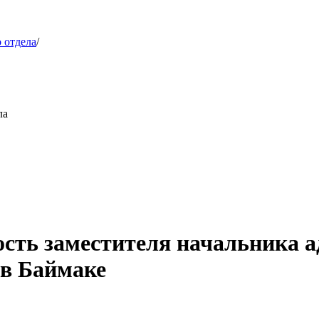
 отдела
/
ла
ость заместителя начальника 
 в Баймаке