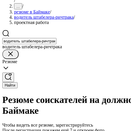
/
/
...
резюме в Баймаке
/
водитель штабелера-ричтрака
/
проектная работа
водитель штабелера-ричтрака
Резюме
Найти
Резюме соискателей на должн
Баймаке
Чтобы видеть все резюме, зарегистрируйтесь
После регистрации покажем ещё 7 и откроем фото