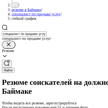
/
/
...
резюме в Баймаке
/
специалист по продаже услуг
/
гибкий график
специалист по продаже услуг
Резюме
Найти
Резюме соискателей на должно
Баймаке
Чтобы видеть все резюме, зарегистрируйтесь
После регистрации покажем ещё 51 и откроем фото