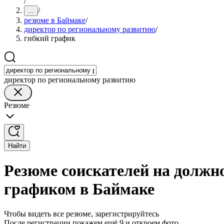
/
/
...
резюме в Баймаке
/
директор по региональному развитию
/
гибкий график
директор по региональному развитию
Резюме
Найти
Резюме соискателей на должн
графиком в Баймаке
Чтобы видеть все резюме, зарегистрируйтесь
После регистрации покажем ещё 9 и откроем фото