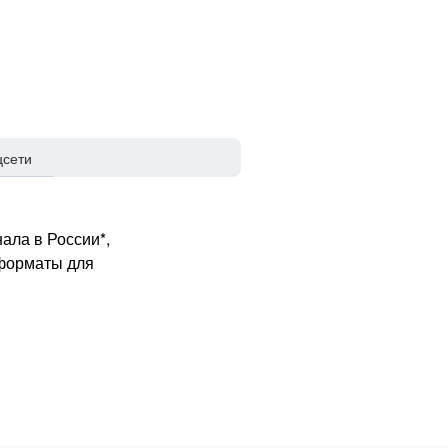
цсети
ала в России*,
 форматы для