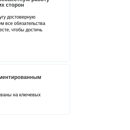
их сторон
угу достоверную
м все обязательства
сте, чтобы достичь
аментированным
ованы на ключевых