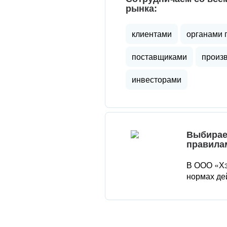
рынка:
клиентами
органами 
поставщиками
произ
инвесторами
Выбирае
правила
В ООО «Хэ
нормах де