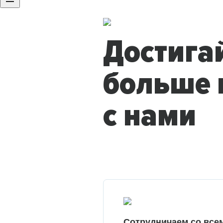
Достига
больше 
с нами
Сотрудничаем со все