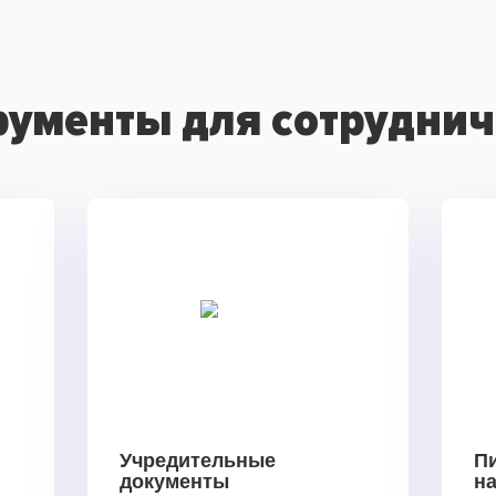
рументы для сотруднич
Учредительные
П
документы
н