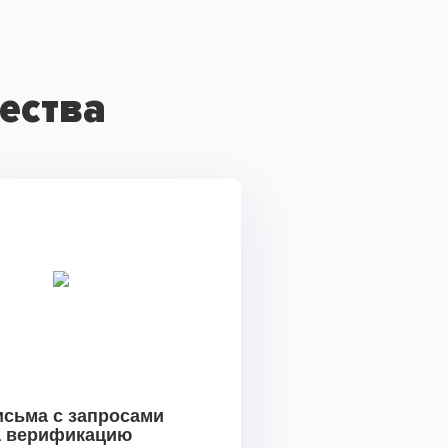
ества
исьма с запросами
а верификацию