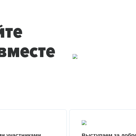
йте
вместе
ми участниками
Выступаем за добр