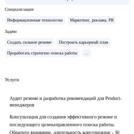
• Управляла портфелем из 30 продуктов.
• Помогаю стартапам.
Специализации
Информационные технологии
Маркетинг, реклама, PR
С чем помогу:
• Проверить ваши скиллы и разработать план роста.
Задачи
• Подготовить к собеседованиям, тестовым и самой работе.
Создать сильное резюме
Построить карьерный план
• Найти ваши точки роста и оптимальное применение
Проработать стратегию поиска работы
...
ваших текущих скиллов.
• Построить или доработать стратегию продукта.
• Понять, что делать дальше, если появилась идея продукта
• Найти зону кратного роста для вашего продукта, помочь
Услуги
посчитать рынок.
• Определить слабые места и минимизировать риски
Аудит резюме и разработка рекомендаций для Product-
вашего продукта и бизнеса
менеджеров
Консультация для создания эффективного резюме и
Кому могу помочь:
последующего целенаправленного поиска работы.
• Начинающим карьеру продакта.
Обратите внимание, длительность консультации - 30
• Профессионалам из смежных отраслей (маркетинг,