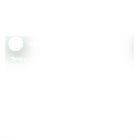
Почему сотрудники выбирают
«Пятёрочку»?
Масштаб и надёжность
«Пятёрочка» – крупный федеральный ритейлер, который
создаёт тренды, меняющие сферу розничной торговли.
Компания реализует множество социальных
и экологических инициатив, поддерживает местные
сообщества.