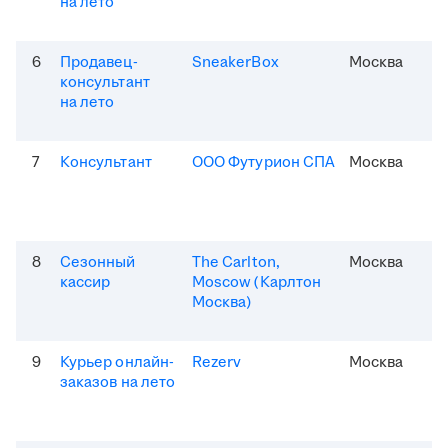
на лето
6
Продавец-
SneakerBox
Москва
консультант
на лето
7
Консультант
ООО Футурион СПА
Москва
8
Сезонный
The Carlton,
Москва
кассир
Moscow (Карлтон
Москва)
9
Курьер онлайн-
Rezerv
Москва
заказов на лето