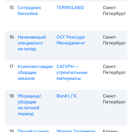
15
Сотрудник
TERMOLAND
Санкт-
бассейна
Петербург
16
Начинающий
ОСГ Рекордз
Санкт-
специалист
Менеджмент
Петербург
на склад
17
Комплектовщик-
САТУРН —
Санкт-
сборщик
строительные
Петербург
заказов
материалы
18
Уборщица/
Взлёт, ГК
Санкт-
уборщик
Петербург
на летний
период
19
Пеший курьер
Маркет Деливери
Казань