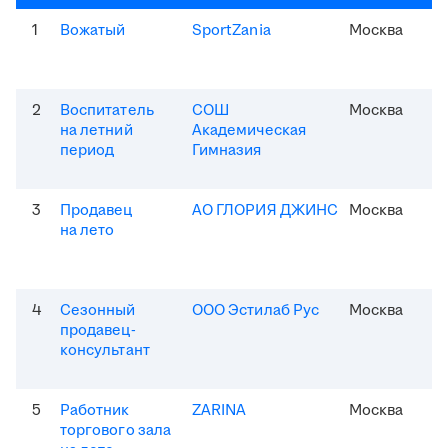
1
Вожатый
SportZania
Москва
2
Воспитатель
СОШ
Москва
на летний
Академическая
период
Гимназия
3
Продавец
АО ГЛОРИЯ ДЖИНС
Москва
на лето
4
Сезонный
ООО Эстилаб Рус
Москва
продавец-
консультант
5
Работник
ZARINA
Москва
торгового зала