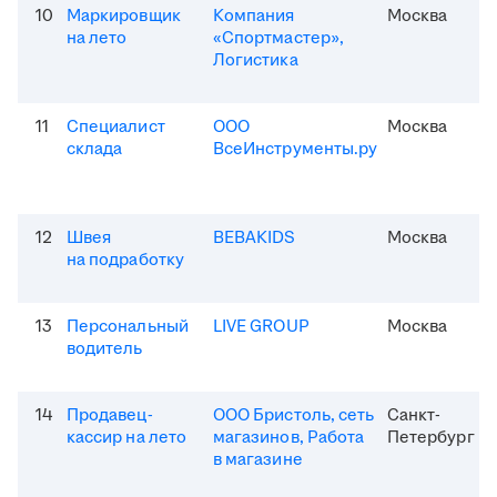
10
Маркировщик
Компания
Москва
на лето
«Спортмастер»,
Логистика
11
Специалист
ООО
Москва
склада
ВсеИнструменты.ру
12
Швея
BEBAKIDS
Москва
на подработку
13
Персональный
LIVE GROUP
Москва
водитель
14
Продавец-
ООО Бристоль, сеть
Санкт-
кассир на лето
магазинов, Работа
Петербург
в магазине