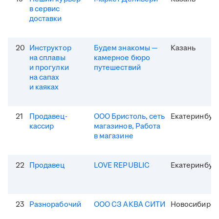
в сервис
доставки
20
Инструктор
Будем знакомы —
Казань
на сплавы
камерное бюро
и прогулки
путешествий
на сапах
и каяках
21
Продавец-
ООО Бристоль, сеть
Екатеринбур
кассир
магазинов, Работа
в магазине
22
Продавец
LOVE REPUBLIC
Екатеринбур
23
Разнорабочий
ООО СЗ АКВА СИТИ
Новосибирск