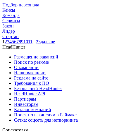
Подбор персонала
Кейсы
Команда
Сервисы
Закон
Лидер
Стартап
1
2
3
4
5
6
7
8
9
10
11
...
23
дальше
HeadHunter
Размещение вакансий
Поиск по резюме
О компании
Наши вакансии
Реклама на сайте
Требования к ПО
Безопасный HeadHunter
HeadHunter API
Партнерам
Инвесторам
Каталог компаний
Поиск по вакансиям в Баймаке
Сетка: соцсеть для нетворкинга
Соискателям