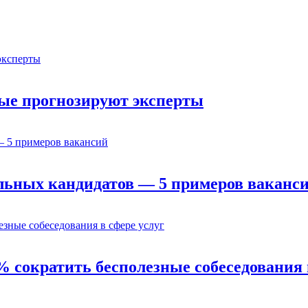
орые прогнозируют эксперты
льных кандидатов — 5 примеров ваканс
% сократить бесполезные собеседования 