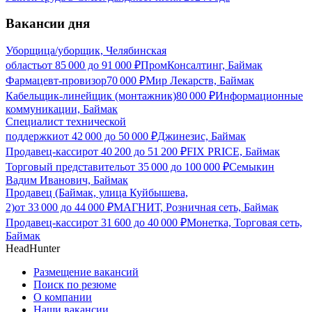
Вакансии дня
Уборщица/уборщик, Челябинская
область
от
85 000
до
91 000
₽
ПромКонсалтинг, Баймак
Фармацевт-провизор
70 000
₽
Мир Лекарств, Баймак
Кабельщик-линейщик (монтажник)
80 000
₽
Информационные
коммуникации, Баймак
Специалист технической
поддержки
от
42 000
до
50 000
₽
Джинезис, Баймак
Продавец-кассир
от
40 200
до
51 200
₽
FIX PRICE, Баймак
Торговый представитель
от
35 000
до
100 000
₽
Семыкин
Вадим Иванович, Баймак
Продавец (Баймак, улица Куйбышева,
2)
от
33 000
до
44 000
₽
МАГНИТ, Розничная сеть, Баймак
Продавец-кассир
от
31 600
до
40 000
₽
Монетка, Торговая сеть,
Баймак
HeadHunter
Размещение вакансий
Поиск по резюме
О компании
Наши вакансии