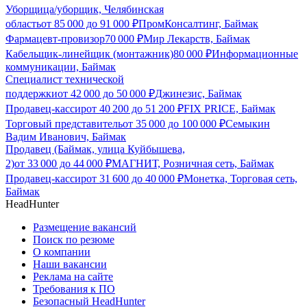
Уборщица/уборщик, Челябинская
область
от
85 000
до
91 000
₽
ПромКонсалтинг, Баймак
Фармацевт-провизор
70 000
₽
Мир Лекарств, Баймак
Кабельщик-линейщик (монтажник)
80 000
₽
Информационные
коммуникации, Баймак
Специалист технической
поддержки
от
42 000
до
50 000
₽
Джинезис, Баймак
Продавец-кассир
от
40 200
до
51 200
₽
FIX PRICE, Баймак
Торговый представитель
от
35 000
до
100 000
₽
Семыкин
Вадим Иванович, Баймак
Продавец (Баймак, улица Куйбышева,
2)
от
33 000
до
44 000
₽
МАГНИТ, Розничная сеть, Баймак
Продавец-кассир
от
31 600
до
40 000
₽
Монетка, Торговая сеть,
Баймак
HeadHunter
Размещение вакансий
Поиск по резюме
О компании
Наши вакансии
Реклама на сайте
Требования к ПО
Безопасный HeadHunter