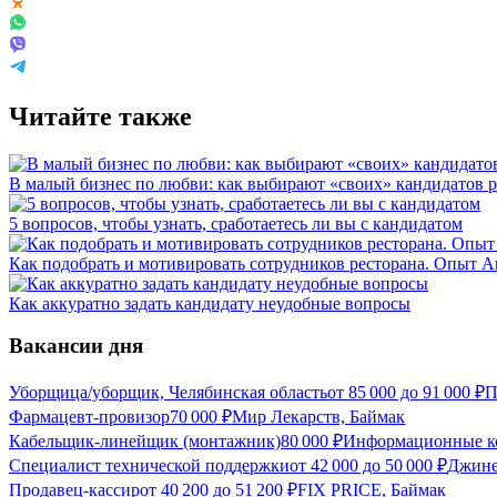
Читайте также
В малый бизнес по любви: как выбирают «своих» кандидатов 
5 вопросов, чтобы узнать, сработаетесь ли вы с кандидатом
Как подобрать и мотивировать сотрудников ресторана. Опыт 
Как аккуратно задать кандидату неудобные вопросы
Вакансии дня
Уборщица/уборщик, Челябинская область
от
85 000
до
91 000
₽
П
Фармацевт-провизор
70 000
₽
Мир Лекарств, Баймак
Кабельщик-линейщик (монтажник)
80 000
₽
Информационные к
Специалист технической поддержки
от
42 000
до
50 000
₽
Джине
Продавец-кассир
от
40 200
до
51 200
₽
FIX PRICE, Баймак