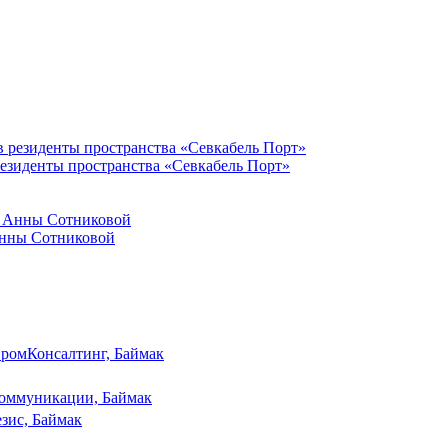
резиденты пространства «Севкабель Порт»
Анны Сотниковой
ромКонсалтинг, Баймак
оммуникации, Баймак
зис, Баймак