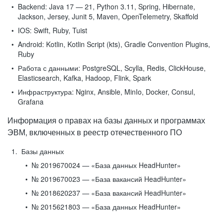
Backend:
Java 17 — 21, Python 3.11, Spring, Hibernate,
Jackson, Jersey, Junit 5, Maven, OpenTelemetry, Skaffold
IOS:
Swift, Ruby, Tuist
Android:
Kotlin, Kotlin Script (kts), Gradle Convention Plugins,
Ruby
Работа с данными:
PostgreSQL, Scylla, Redis, ClickHouse,
Elasticsearch, Kafka, Hadoop, Flink, Spark
Инфраструктура:
Nginx, Ansible, MinIo, Docker, Consul,
Grafana
Информация о правах на базы данных и программах
ЭВМ, включенных в реестр отечественного ПО
Базы данных
№ 2019670024 — «База данных HeadHunter»
№ 2019670023 — «База вакансий HeadHunter»
№ 2018620237 — «База вакансий HeadHunter»
№ 2015621803 — «База данных HeadHunter»