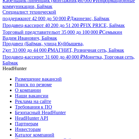
Кабельщик-линейщик (монтажник)
80 000
₽
Информационные
коммуникации, Баймак
Специалист технической
поддержки
от
42 000
до
50 000
₽
Джинезис, Баймак
Продавец-кассир
от
40 200
до
51 200
₽
FIX PRICE, Баймак
Торговый представитель
от
35 000
до
100 000
₽
Семыкин
Вадим Иванович, Баймак
Продавец (Баймак, улица Куйбышева,
2)
от
33 000
до
44 000
₽
МАГНИТ, Розничная сеть, Баймак
Продавец-кассир
от
31 600
до
40 000
₽
Монетка, Торговая сеть,
Баймак
HeadHunter
Размещение вакансий
Поиск по резюме
О компании
Наши вакансии
Реклама на сайте
Требования к ПО
Безопасный HeadHunter
HeadHunter API
Партнерам
Инвесторам
Каталог компаний