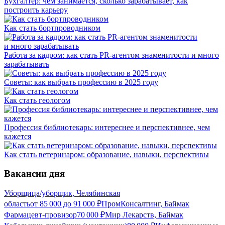
Бухгалтер: чем занимается, сколько зарабатывает, как
построить карьеру
Как стать бортпроводником
Работа за кадром: как стать PR-агентом знаменитости и много
зарабатывать
Советы: как выбрать профессию в 2025 году
Как стать геологом
Профессия библиотекарь: интереснее и перспективнее, чем
кажется
Как стать ветеринаром: образование, навыки, перспективы
Вакансии дня
Уборщица/уборщик, Челябинская
область
от
85 000
до
91 000
₽
ПромКонсалтинг, Баймак
Фармацевт-провизор
70 000
₽
Мир Лекарств, Баймак