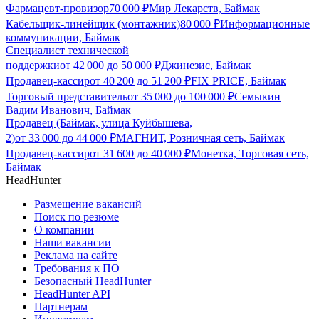
Фармацевт-провизор
70 000
₽
Мир Лекарств, Баймак
Кабельщик-линейщик (монтажник)
80 000
₽
Информационные
коммуникации, Баймак
Специалист технической
поддержки
от
42 000
до
50 000
₽
Джинезис, Баймак
Продавец-кассир
от
40 200
до
51 200
₽
FIX PRICE, Баймак
Торговый представитель
от
35 000
до
100 000
₽
Семыкин
Вадим Иванович, Баймак
Продавец (Баймак, улица Куйбышева,
2)
от
33 000
до
44 000
₽
МАГНИТ, Розничная сеть, Баймак
Продавец-кассир
от
31 600
до
40 000
₽
Монетка, Торговая сеть,
Баймак
HeadHunter
Размещение вакансий
Поиск по резюме
О компании
Наши вакансии
Реклама на сайте
Требования к ПО
Безопасный HeadHunter
HeadHunter API
Партнерам