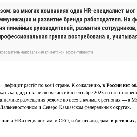
зом: во многих компаниях один HR-специалист мог
ммуникации и развитие бренда работодателя. На фо
ния линейных руководителей, развития сотрудников,
профессиональная группа востребована и, учитывая
 руководитель направления клиентской эффективности
— дефицит растёт по всей стране. К сожалению,
в России нет об
кать кандидатов: число вакансий в сентябре 2023-го по отноше
 динамике размещения резюме во всех значимых регионах — в 
 Дальневосточном и Северо-Кавказском федеральных округах.
ание и HR-специалистам, и СЕО, и бизнес-лидерам:
в регионах
.