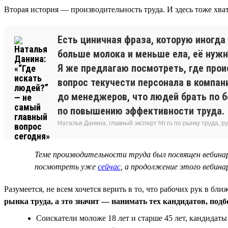
Вторая история — производительность труда. И здесь тоже хва
Есть циничная фраза, которую иногда
больше молока и меньше ела, её нужно
Я же предлагаю посмотреть, где прои
вопрос текучести персонала в компа
до менеджеров, что людей брать по 
по повышению эффективности труда.
Наталья Данина, главный эксперт hh.ru по рынку труда,
Теме производительности труда был посвящен вебин
посмотреть уже
сейчас
, а продолжение этого вебин
Разумеется, не всем хочется верить в то, что рабочих рук в 
рынка труда, а это значит — нанимать тех кандидатов, под
Соискатели моложе 18 лет и старше 45 лет, кандидат