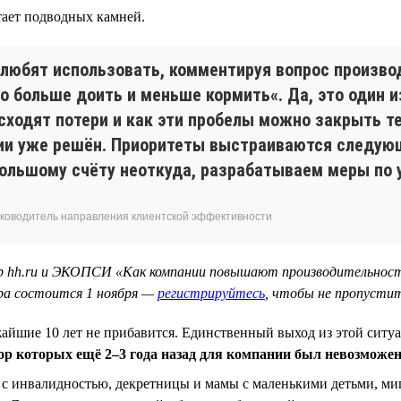
тает подводных камней.
 любят использовать, комментируя вопрос произво
 больше доить и меньше кормить«. Да, это один из
сходят потери и как эти пробелы можно закрыть те
нии уже решён. Приоритеты выстраиваются следую
большому счёту неоткуда, разрабатываем меры по
 руководитель направления клиентской эффективности
ар hh.ru и ЭКОПСИ «Как компании повышают производительност
ара состоится 1 ноября —
регистрируйтесь
, чтобы не пропустит
ближайшие 10 лет не прибавится. Единственный выход из этой сит
бор которых ещё 2–3 года назад для компании был невозможе
ы с инвалидностью, декретницы и мамы с маленькими детьми, ми