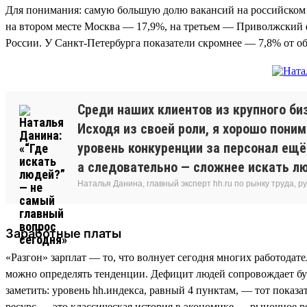
Для понимания: самую большую долю вакансий на российском 
на втором месте Москва — 17,9%, на третьем — Приволжский ф
России. У Санкт-Петербурга показатели скромнее — 7,8% от о
Среди наших клиентов из крупного би
Исходя из своей роли, я хорошо поним
уровень конкуренции за персонал ещё
а следовательно — сложнее искать лю
Наталья Данина, главный эксперт hh.ru по рынку труда,
Заработные платы
«Разгон» зарплат — то, что волнует сегодня многих работодат
можно определять тенденции. Дефицит людей сопровождает бур
заметить: уровень hh.индекса, равный 4 пунктам, — тот показ
ресурс — это классическая история в экономике — рыночное р