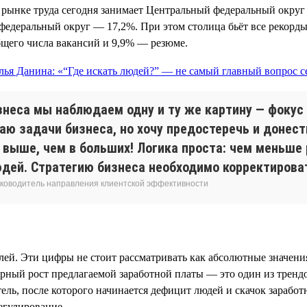
рынке труда сегодня занимает Центральный федеральный округ 
едеральный округ — 17,2%. При этом столица бьёт все рекорды
бщего числа вакансий и 9,9% — резюме.
знеса мы наблюдаем одну и ту же картину — фокус 
аю задачи бизнеса, но хочу предостеречь и донест
 выше, чем в больших! Логика проста: чем меньше 
дей. Стратегию бизнеса необходимо корректироват
 руководитель направления клиентской эффективности
елей. Эти цифры не стоит рассматривать как абсолютные значения
ный рост предлагаемой заработной платы — это один из трендо
атель, после которого начинается дефицит людей и скачок зарабо
егулирование.