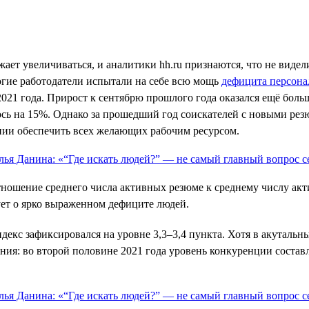
ает увеличиваться, и аналитики hh.ru признаются, что не виде
ногие работодатели испытали на себе всю мощь
дефицита персона
2021 года. Прирост к сентябрю прошлого года оказался ещё боль
лось на 15%. Однако за прошедший год соискателей с новыми рез
оянии обеспечить всех желающих рабочим ресурсом.
тношение среднего числа активных резюме к среднему числу акти
вует о ярко выраженном дефиците людей.
ндекс зафиксировался на уровне 3,3–3,4 пункта. Хотя в акутал
ия: во второй половине 2021 года уровень конкуренции составля