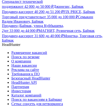
Специалист технической
поддержки
от
42 000
до
50 000
₽
Джинезис, Баймак
Продавец-кассир
от
40 200
до
51 200
₽
FIX PRICE, Баймак
Торговый представитель
от
35 000
до
100 000
₽
Семыкин
Вадим Иванович, Баймак
Продавец (Баймак, улица Куйбышева,
2)
от
33 000
до
44 000
₽
МАГНИТ, Розничная сеть, Баймак
Продавец-кассир
от
31 600
до
40 000
₽
Монетка, Торговая сеть,
Баймак
HeadHunter
Размещение вакансий
Поиск по резюме
О компании
Наши вакансии
Реклама на сайте
Требования к ПО
Безопасный HeadHunter
HeadHunter API
Партнерам
Инвесторам
Каталог компаний
Поиск по вакансиям в Баймаке
Сетка: соцсеть для нетворкинга