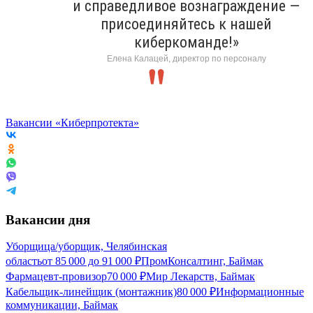
и справедливое вознаграждение —
присоединяйтесь к нашей
киберкоманде!»
Елена Калацей, директор по персоналу
Вакансии «Киберпротекта»
Вакансии дня
Уборщица/уборщик, Челябинская
область
от
85 000
до
91 000
₽
ПромКонсалтинг, Баймак
Фармацевт-провизор
70 000
₽
Мир Лекарств, Баймак
Кабельщик-линейщик (монтажник)
80 000
₽
Информационные
коммуникации, Баймак