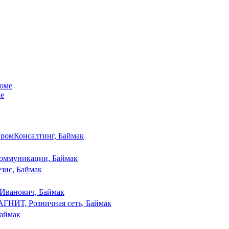
ме
ромКонсалтинг, Баймак
оммуникации, Баймак
зис, Баймак
Иванович, Баймак
ГНИТ, Розничная сеть, Баймак
Баймак