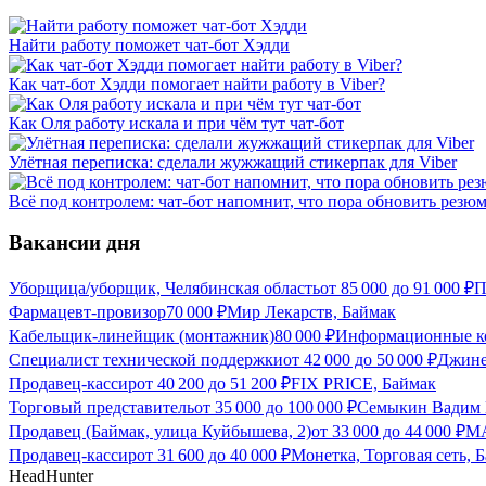
Найти работу поможет чат-бот Хэдди
Как чат-бот Хэдди помогает найти работу в Viber?
Как Оля работу искала и при чём тут чат-бот
Улётная переписка: сделали жужжащий стикерпак для Viber
Всё под контролем: чат-бот напомнит, что пора обновить резю
Вакансии дня
Уборщица/уборщик, Челябинская область
от
85 000
до
91 000
₽
П
Фармацевт-провизор
70 000
₽
Мир Лекарств, Баймак
Кабельщик-линейщик (монтажник)
80 000
₽
Информационные к
Специалист технической поддержки
от
42 000
до
50 000
₽
Джине
Продавец-кассир
от
40 200
до
51 200
₽
FIX PRICE, Баймак
Торговый представитель
от
35 000
до
100 000
₽
Семыкин Вадим 
Продавец (Баймак, улица Куйбышева, 2)
от
33 000
до
44 000
₽
МА
Продавец-кассир
от
31 600
до
40 000
₽
Монетка, Торговая сеть, 
HeadHunter