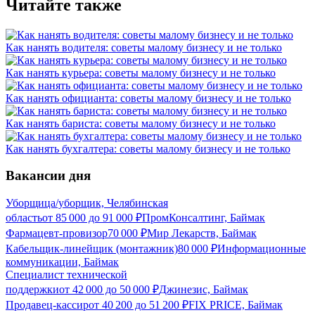
Читайте также
Как нанять водителя: советы малому бизнесу и не только
Как нанять курьера: советы малому бизнесу и не только
Как нанять официанта: советы малому бизнесу и не только
Как нанять бариста: советы малому бизнесу и не только
Как нанять бухгалтера: советы малому бизнесу и не только
Вакансии дня
Уборщица/уборщик, Челябинская
область
от
85 000
до
91 000
₽
ПромКонсалтинг, Баймак
Фармацевт-провизор
70 000
₽
Мир Лекарств, Баймак
Кабельщик-линейщик (монтажник)
80 000
₽
Информационные
коммуникации, Баймак
Специалист технической
поддержки
от
42 000
до
50 000
₽
Джинезис, Баймак
Продавец-кассир
от
40 200
до
51 200
₽
FIX PRICE, Баймак