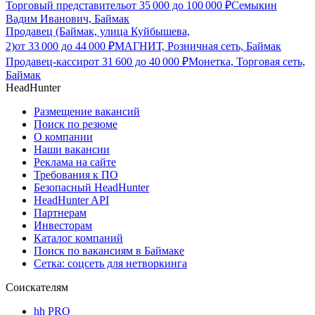
Торговый представитель
от
35 000
до
100 000
₽
Семыкин
Вадим Иванович, Баймак
Продавец (Баймак, улица Куйбышева,
2)
от
33 000
до
44 000
₽
МАГНИТ, Розничная сеть, Баймак
Продавец-кассир
от
31 600
до
40 000
₽
Монетка, Торговая сеть,
Баймак
HeadHunter
Размещение вакансий
Поиск по резюме
О компании
Наши вакансии
Реклама на сайте
Требования к ПО
Безопасный HeadHunter
HeadHunter API
Партнерам
Инвесторам
Каталог компаний
Поиск по вакансиям в Баймаке
Сетка: соцсеть для нетворкинга
Соискателям
hh PRO