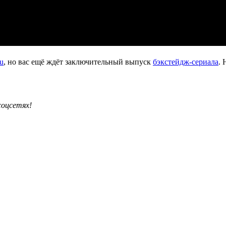
u
, но вас ещё ждёт заключительный выпуск
бэкстейдж-сериала
. 
соцсетях!