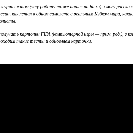
урналистом (эту работу тоже нашел на hh.ru) и могу рассказы
ссии, как летал в одном самолете с реальным Кубком мира, как
болисты.
получать карточки FIFA (компьютерной игры — прим. ред.), в к
 проходим такие тесты и обновляем карточки.