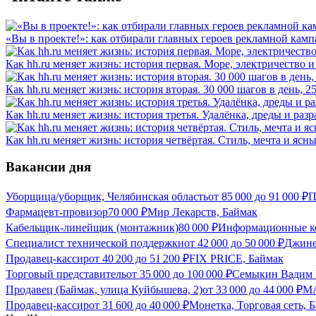
«Вы в проекте!»: как отбирали главных героев рекламной камп
Как hh.ru меняет жизнь: история первая. Море, электричество и
Как hh.ru меняет жизнь: история вторая. 30 000 шагов в день, 
Как hh.ru меняет жизнь: история третья. Удалёнка, дреды и разр
Как hh.ru меняет жизнь: история четвёртая. Стиль, мечта и ясн
Вакансии дня
Уборщица/уборщик, Челябинская область
от
85 000
до
91 000
₽
П
Фармацевт-провизор
70 000
₽
Мир Лекарств, Баймак
Кабельщик-линейщик (монтажник)
80 000
₽
Информационные к
Специалист технической поддержки
от
42 000
до
50 000
₽
Джине
Продавец-кассир
от
40 200
до
51 200
₽
FIX PRICE, Баймак
Торговый представитель
от
35 000
до
100 000
₽
Семыкин Вадим 
Продавец (Баймак, улица Куйбышева, 2)
от
33 000
до
44 000
₽
МА
Продавец-кассир
от
31 600
до
40 000
₽
Монетка, Торговая сеть, 