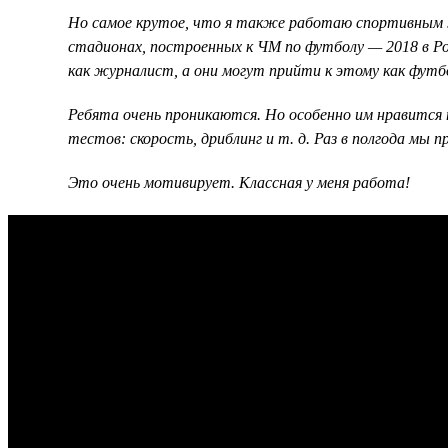
Но самое крутое, что я также работаю спортивным ж
стадионах, построенных к ЧМ по футболу — 2018 в Ро
как журналист, а они могут прийти к этому как фут
Ребята очень проникаются. Но особенно им нравится 
тестов: скорость, дриблинг и т. д. Раз в полгода мы
Это очень мотивирует. Классная у меня работа!