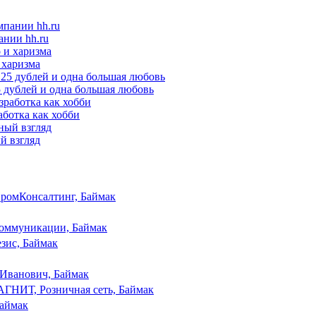
ании hh.ru
 харизма
25 дублей и одна большая любовь
аботка как хобби
ый взгляд
ромКонсалтинг, Баймак
оммуникации, Баймак
зис, Баймак
Иванович, Баймак
ГНИТ, Розничная сеть, Баймак
Баймак