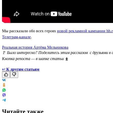
Мы рассказали обо всех героях
новой рекламной кампании hh.r
Телеграм-канале
.
Реальная история Артёма Мельникова
🚩
Было интересно? Поделитесь этим рассказом с друзьями в 
Кнопка репоста — в шапке статьи
⏫
↩
К другим статьям
Читайте также