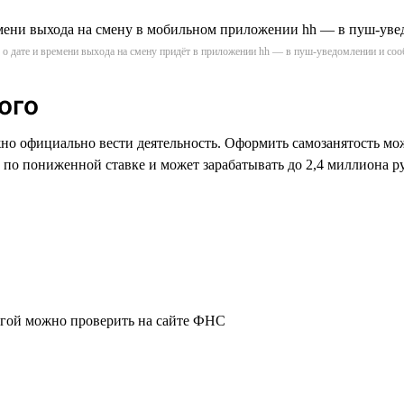
о дате и времени выхода на смену придёт в приложении hh — в пуш-уведомлении и соо
ого
но официально вести деятельность. Оформить самозанятость мо
по пониженной ставке и может зарабатывать до 2,4 миллиона ру
лугой можно проверить на сайте ФНС