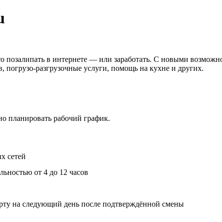
u
сто позалипать в интернете — или заработать. С новыми возмож
в, погрузо-разгрузочные услуги, помощь на кухне и других.
ьно планировать рабочий график.
х сетей
ьностью от 4 до 12 часов
арту на следующий день после подтверждённой смены