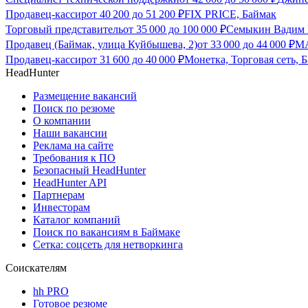
Продавец-кассир
от
40 200
до
51 200
₽
FIX PRICE, Баймак
Торговый представитель
от
35 000
до
100 000
₽
Семыкин Вадим 
Продавец (Баймак, улица Куйбышева, 2)
от
33 000
до
44 000
₽
МА
Продавец-кассир
от
31 600
до
40 000
₽
Монетка, Торговая сеть, 
HeadHunter
Размещение вакансий
Поиск по резюме
О компании
Наши вакансии
Реклама на сайте
Требования к ПО
Безопасный HeadHunter
HeadHunter API
Партнерам
Инвесторам
Каталог компаний
Поиск по вакансиям в Баймаке
Сетка: соцсеть для нетворкинга
Соискателям
hh PRO
Готовое резюме