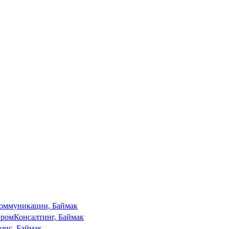
оммуникации, Баймак
ромКонсалтинг, Баймак
зис, Баймак