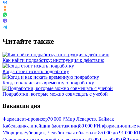
Читайте также
Как найти подработку: инструкция к действию
Когда стоит искать подработку
Когда и как искать временную подработку
Подработки, которые можно совмещать с учебой
Вакансии дня
Фармацевт-провизор
70 000
₽
Мир Лекарств, Баймак
Кабельщик-линейщик (монтажник)
80 000
₽
Информационные к
Уборщица/уборщик, Челябинская область
от
85 000
до
91 000
₽
П
Специалист технической поддержки
от
42 000
до
50 000
₽
Джине