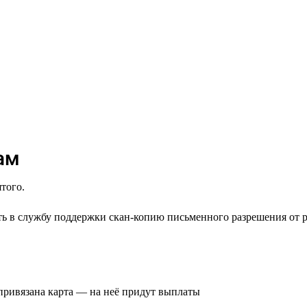
ам
того.
 в службу поддержки скан-копию письменного разрешения от р
 привязана карта — на неё придут выплаты