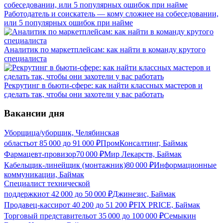
Работодатель и соискатель — кому сложнее на собеседовании,
или 5 популярных ошибок при найме
Аналитик по маркетплейсам: как найти в команду крутого
специалиста
Рекрутинг в бьюти-сфере: как найти классных мастеров и
сделать так, чтобы они захотели у вас работать
Вакансии дня
Уборщица/уборщик, Челябинская
область
от
85 000
до
91 000
₽
ПромКонсалтинг, Баймак
Фармацевт-провизор
70 000
₽
Мир Лекарств, Баймак
Кабельщик-линейщик (монтажник)
80 000
₽
Информационные
коммуникации, Баймак
Специалист технической
поддержки
от
42 000
до
50 000
₽
Джинезис, Баймак
Продавец-кассир
от
40 200
до
51 200
₽
FIX PRICE, Баймак
Торговый представитель
от
35 000
до
100 000
₽
Семыкин