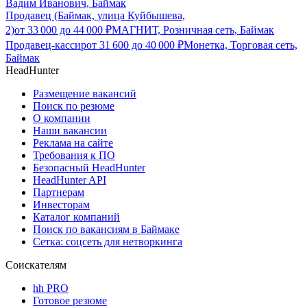
Вадим Иванович, Баймак
Продавец (Баймак, улица Куйбышева,
2)
от
33 000
до
44 000
₽
МАГНИТ, Розничная сеть, Баймак
Продавец-кассир
от
31 600
до
40 000
₽
Монетка, Торговая сеть,
Баймак
HeadHunter
Размещение вакансий
Поиск по резюме
О компании
Наши вакансии
Реклама на сайте
Требования к ПО
Безопасный HeadHunter
HeadHunter API
Партнерам
Инвесторам
Каталог компаний
Поиск по вакансиям в Баймаке
Сетка: соцсеть для нетворкинга
Соискателям
hh PRO
Готовое резюме