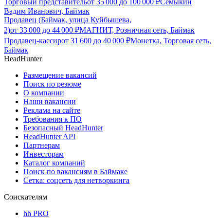
Торговый представитель
от
35 000
до
100 000
₽
Семыкин
Вадим Иванович, Баймак
Продавец (Баймак, улица Куйбышева,
2)
от
33 000
до
44 000
₽
МАГНИТ, Розничная сеть, Баймак
Продавец-кассир
от
31 600
до
40 000
₽
Монетка, Торговая сеть,
Баймак
HeadHunter
Размещение вакансий
Поиск по резюме
О компании
Наши вакансии
Реклама на сайте
Требования к ПО
Безопасный HeadHunter
HeadHunter API
Партнерам
Инвесторам
Каталог компаний
Поиск по вакансиям в Баймаке
Сетка: соцсеть для нетворкинга
Соискателям
hh PRO