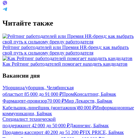
Читайте также
Рейтинг работодателей или Премия HR-бренд: как выбрать
свой путь к сильному бренду работодателя
Как Рейтинг работодателей помогает находить кандидатов
Вакансии дня
Уборщица/уборщик, Челябинская
область
от
85 000
до
91 000
₽
ПромКонсалтинг, Баймак
Фармацевт-провизор
70 000
₽
Мир Лекарств, Баймак
Кабельщик-линейщик (монтажник)
80 000
₽
Информационные
коммуникации, Баймак
Специалист технической
поддержки
от
42 000
до
50 000
₽
Джинезис, Баймак
Продавец-кассир
от
40 200
до
51 200
₽
FIX PRICE, Баймак