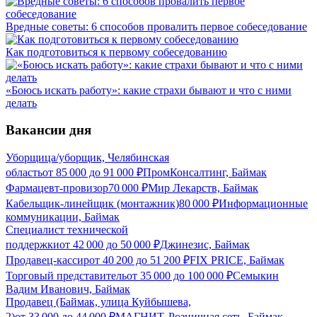
Вредные советы: 6 способов провалить первое собеседование
Как подготовиться к первому собеседованию
«Боюсь искать работу»: какие страхи бывают и что с ними
делать
Вакансии дня
Уборщица/уборщик, Челябинская
область
от
85 000
до
91 000
₽
ПромКонсалтинг, Баймак
Фармацевт-провизор
70 000
₽
Мир Лекарств, Баймак
Кабельщик-линейщик (монтажник)
80 000
₽
Информационные
коммуникации, Баймак
Специалист технической
поддержки
от
42 000
до
50 000
₽
Джинезис, Баймак
Продавец-кассир
от
40 200
до
51 200
₽
FIX PRICE, Баймак
Торговый представитель
от
35 000
до
100 000
₽
Семыкин
Вадим Иванович, Баймак
Продавец (Баймак, улица Куйбышева,
2)
от
33 000
до
44 000
₽
МАГНИТ, Розничная сеть, Баймак