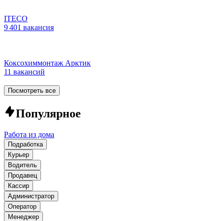
ITECO
9 401 вакансия
Коксохиммонтаж Арктик
11 вакансий
Посмотреть все
Популярное
Работа из дома
Подработка
Курьер
Водитель
Продавец
Кассир
Администратор
Оператор
Менеджер