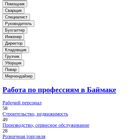
Помощник
Сварщик
Специалист
Руководитель
Бухгалтер
Инженер
Директор
Кладовщик
Грузчик
Уборщик
Повар
Мерчендайзер
Работа по профессиям в Баймаке
Рабочий персонал
58
Строительство, недвижимость
49
Производство, сервисное обслуживание
28
Розничная торговля